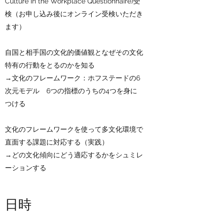
Culture in the Workplace Questionnaire)受
検（お申し込み後にオンライン受検いただき
ます）
自国と相手国の文化的価値観となぜその文化
特有の行動をとるのかを知る
→文化のフレームワーク：ホフステードの6
次元モデル
6つの指標のうちの4つを身に
つける
​文化のフレームワークを使って多文化環境で
直面する課題に対応する（実践）
→どの文化傾向にどう適応するかをシュミレ
ーションする​​
日時